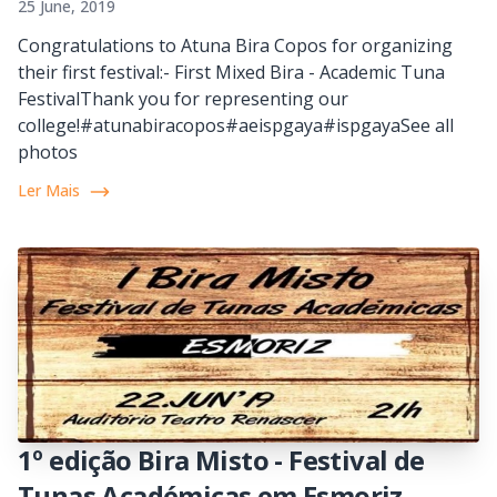
25 June, 2019
Congratulations to Atuna Bira Copos for organizing
their first festival:- First Mixed Bira - Academic Tuna
FestivalThank you for representing our
college!#atunabiracopos#aeispgaya#ispgayaSee all
photos
Ler Mais
1º edição Bira Misto - Festival de
Tunas Académicas em Esmoriz