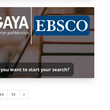
54
55