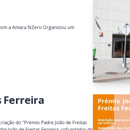
o com a Amara NZero Organizou um
 Ferreira
riação do “Prémio Padre João de Freitas
dre João de Freitas Ferreira, cofundador do