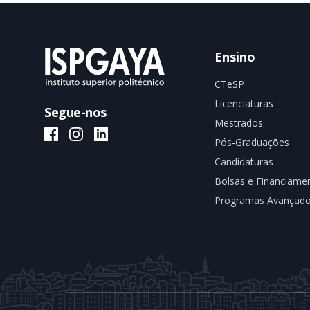
Ensino
CTeSP
Licenciaturas
Segue-nos
Mestrados
ISPGAYA Facebook
ISPGAYA Instagram
ISPGAYA LinkedIn
Pós-Graduações
Candidaturas
Bolsas e Financiame
Programas Avançad