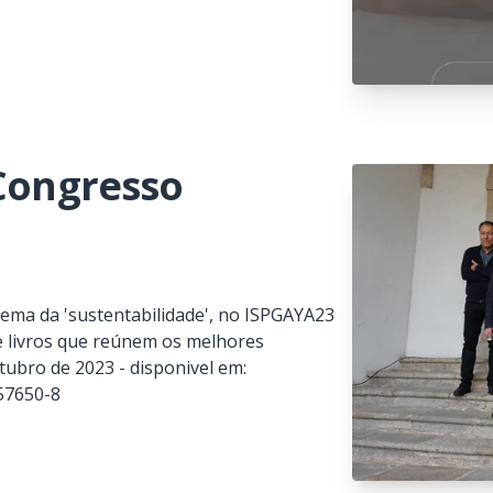
 Congresso
tema da 'sustentabilidade', no ISPGAYA23
de livros que reúnem os melhores
ubro de 2023 - disponivel em:
-57650-8