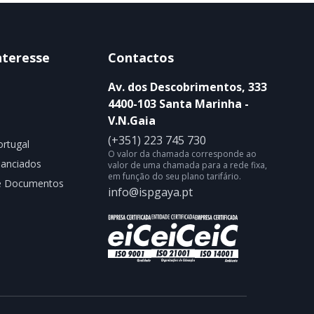
nteresse
Contactos
Av. dos Descobrimentos, 333
4400-103 Santa Marinha -
V.N.Gaia
(+351) 223 745 730
rtugal
O valor da chamada corresponde ao
nanciados
valor de uma chamada para a rede fixa,
em função do seu plano tarifário.
de Documentos
info@ispgaya.pt