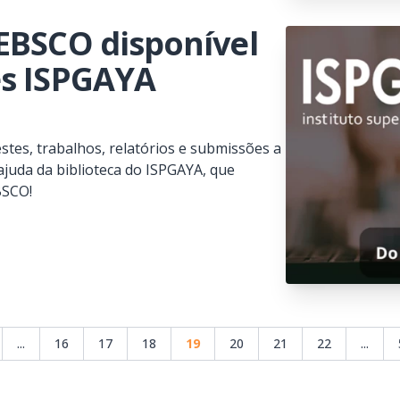
EBSCO disponível
es ISPGAYA
stes, trabalhos, relatórios e submissões a
juda da biblioteca do ISPGAYA, que
BSCO!
...
16
17
18
19
20
21
22
...