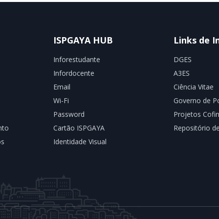
ISPGAYA HUB
Links de I
Inforestudante
DGES
Infordocente
A3ES
Email
Ciência Vitae
Wi-Fi
Governo de Po
Password
Projetos Cofi
nto
Cartão ISPGAYA
Repositório 
os
Identidade Visual