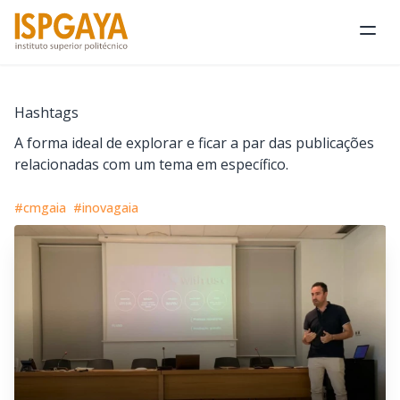
Abri
Hashtags
A forma ideal de explorar e ficar a par das publicações
relacionadas com um tema em específico.
#cmgaia
#inovagaia