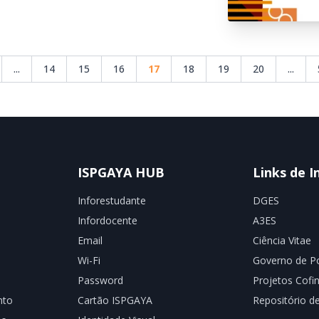
...
14
15
16
17
18
19
20
...
ISPGAYA HUB
Links de I
Inforestudante
DGES
Infordocente
A3ES
Email
Ciência Vitae
Wi-Fi
Governo de Po
Password
Projetos Cofi
nto
Cartão ISPGAYA
Repositório 