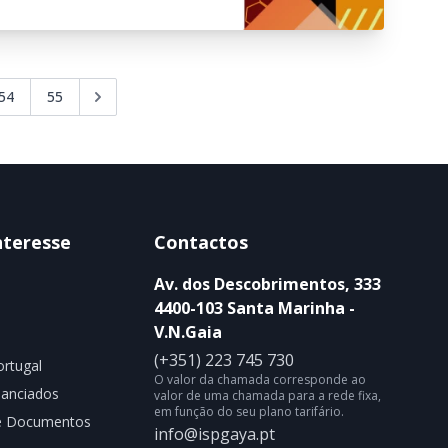
54
55
nteresse
Contactos
Av. dos Descobrimentos, 333
4400-103 Santa Marinha -
V.N.Gaia
(+351) 223 745 730
rtugal
O valor da chamada corresponde ao
nanciados
valor de uma chamada para a rede fixa,
em função do seu plano tarifário.
de Documentos
info@ispgaya.pt