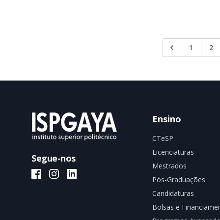
1
2
Ensino
CTeSP
Licenciaturas
Segue-nos
Mestrados
ISPGAYA Facebook
ISPGAYA Instagram
ISPGAYA LinkedIn
Pós-Graduações
Candidaturas
Bolsas e Financiame