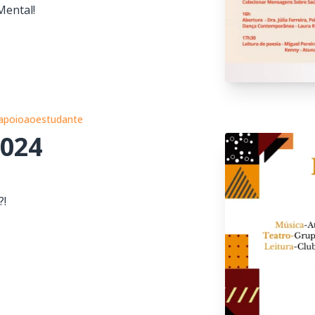
Mental!
apoioaoestudante
2024
?!