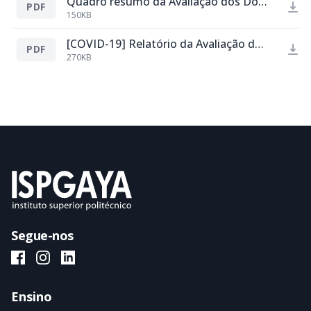
Quadro resumo da Avaliação dos Docentes pelos Alunos 2019-2020.pdf
PDF
150KB
[COVID-19] Relatório da Avaliação do ISPGAYA pelos Docentes 2019-2020 2º Semestre.pdf
PDF
270KB
Segue-nos
ISPGAYA Facebook
ISPGAYA Instagram
ISPGAYA LinkedIn
Ensino