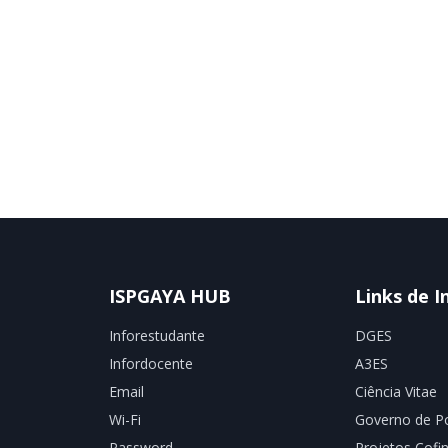
ISPGAYA HUB
Links de I
Inforestudante
DGES
Infordocente
A3ES
Email
Ciência Vitae
Wi-Fi
Governo de Po
Password
Projetos Cofi