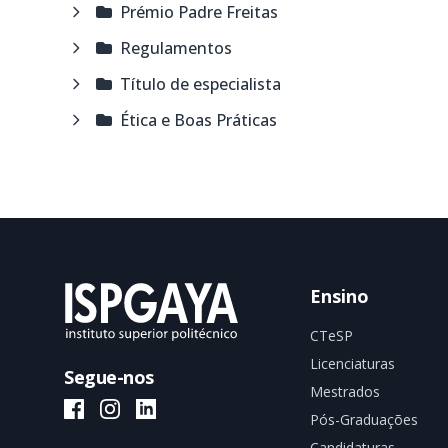
Prémio Padre Freitas
Regulamentos
Título de especialista
Ética e Boas Práticas
Ensino
CTeSP
Licenciaturas
Segue-nos
Mestrados
ISPGAYA Facebook
ISPGAYA Instagram
ISPGAYA LinkedIn
Pós-Graduações
Candidaturas