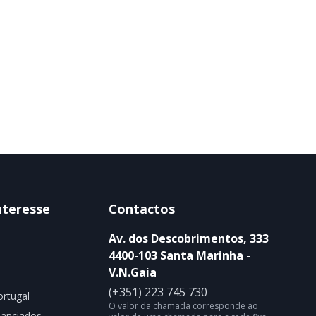
nteresse
Contactos
Av. dos Descobrimentos, 333
4400-103 Santa Marinha -
V.N.Gaia
(+351) 223 745 730
rtugal
O valor da chamada corresponde ao
nanciados