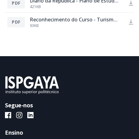
Diário da República - Plano de Estudos de TNS.pdf.pdf
PDF
421KB
Reconhecimento do Curso - Turismo de Portugal.pdf
PDF
93KB
Segue-nos
ISPGAYA Facebook
ISPGAYA Instagram
ISPGAYA LinkedIn
Ensino