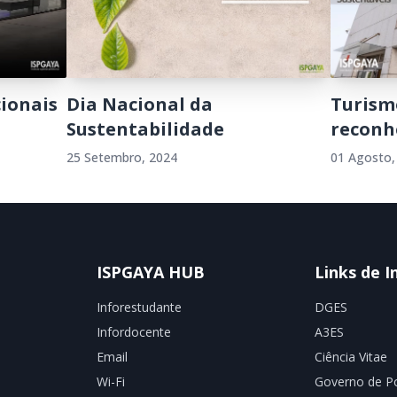
cionais
Dia Nacional da
Turism
Sustentabilidade
reconhe
25 Setembro, 2024
01 Agosto,
ISPGAYA HUB
Links de I
Inforestudante
DGES
Infordocente
A3ES
Email
Ciência Vitae
Wi-Fi
Governo de Po