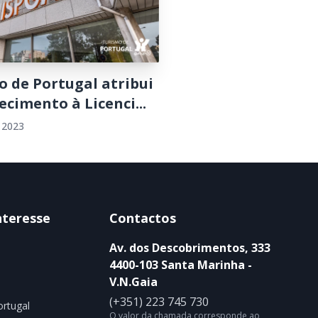
o de Portugal atribui
cimento à Licenci...
 2023
nteresse
Contactos
Av. dos Descobrimentos, 333
4400-103 Santa Marinha -
V.N.Gaia
(+351) 223 745 730
rtugal
O valor da chamada corresponde ao