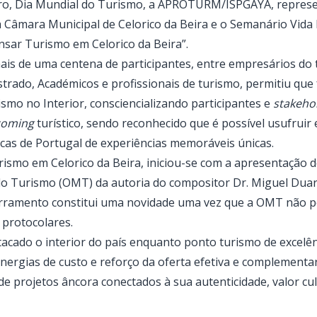
ro, Dia Mundial do Turismo, a APROTURM/ISPGAYA, represe
 a Câmara Municipal de Celorico da Beira e o Semanário Vid
sar Turismo em Celorico da Beira”.
mais de uma centena de participantes, entre empresários do 
trado, Académicos e profissionais de turismo, permitiu que 
smo no Interior, consciencializando participantes e
stakeho
coming
turístico, sendo reconhecido que é possível usufrui
icas de Portugal de experiências memoráveis únicas.
smo em Celorico da Beira, iniciou-se com a apresentação
o Turismo (OMT) da autoria do compositor Dr. Miguel Duart
erramento constitui uma novidade uma vez que a OMT não p
 protocolares.
tacado o interior do país enquanto ponto turismo de excelên
inergias de custo e reforço da oferta efetiva e complementar
de projetos âncora conectados à sua autenticidade, valor cul