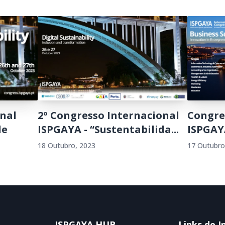
nal
2º Congresso Internacional
Congre
de
ISPGAYA - “Sustentabilida...
ISPGAY
18 Outubro, 2023
17 Outubro
ISPGAYA HUB
Links de I