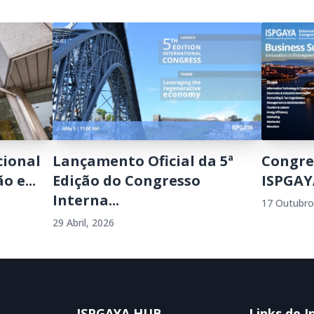
cional
Lançamento Oficial da 5ª
Congre
o e...
Edição do Congresso
ISPGAY
Interna...
17 Outubro
29 Abril, 2026
ISPGAYA HUB
Links de I