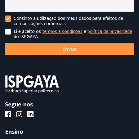
Consinto a utilização dos meus dados para efeitos de
Contacto Comercial
comunicações comerciais.
Li e aceito os
termos e condições
e
política de privacidade
Termos de utilização
do ISPGAYA.
Enviar
Segue-nos
ISPGAYA Facebook
ISPGAYA Instagram
ISPGAYA LinkedIn
Ensino