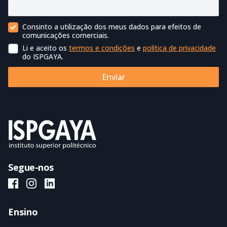
Consinto a utilização dos meus dados para efeitos de
Contacto Comercial
comunicações comerciais.
Li e aceito os
termos e condições
e
política de privacidade
Termos de utilização
do ISPGAYA.
Enviar
Segue-nos
ISPGAYA Facebook
ISPGAYA Instagram
ISPGAYA LinkedIn
Ensino