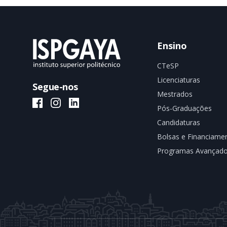
Ensino
CTeSP
Licenciaturas
Segue-nos
Mestrados
ISPGAYA Facebook
ISPGAYA Instagram
ISPGAYA LinkedIn
Pós-Graduações
Candidaturas
Bolsas e Financiame
Programas Avançad