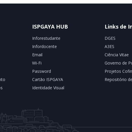
ISPGAYA HUB
Links de I
Inforestudante
DGES
Infordocente
A3ES
Email
Ciência Vitae
Wi-Fi
Governo de Po
Password
Projetos Cofi
nto
Cartão ISPGAYA
Repositório 
os
Identidade Visual