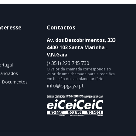
nteresse
Contactos
Av. dos Descobrimentos, 333
4400-103 Santa Marinha -
V.N.Gaia
(+351) 223 745 730
rtugal
O valor da chamada corresponde ao
nanciados
valor de uma chamada para a rede fixa,
em função do seu plano tarifário.
de Documentos
info@ispgaya.pt