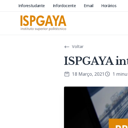
Inforestudante
Infordocente
Email
Horários
Voltar
ISPGAYA int
18 Março, 2021
1 minut