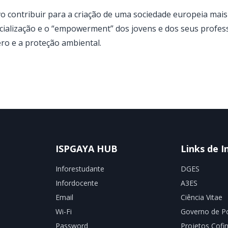
o contribuir para a criação de uma sociedade europeia mais 
cialização e o “empowerment” dos jovens e dos seus profess
ro e a proteção ambiental.
ISPGAYA HUB
Links de I
Inforestudante
DGES
Infordocente
A3ES
Email
Ciência Vitae
Wi-Fi
Governo de Po
Password
Projetos Cofi