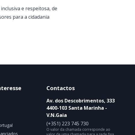
inclusiva e respeitosa, de
ores para a cidadania
nteresse
Contactos
Av. dos Descobrimentos, 333
4400-103 Santa Marinha -
V.N.Gaia
(+351) 223 745 730
rtugal
O valor da chamada corresponde ao
nanciados
valor de uma chamada para a rede fixa,