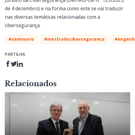
Jurídico da Cibersegurança (Decreto-Lei n.º 125/2025,
de 4 dezembro) e na forma como este se vai traduzir
nas diversas temáticas relacionadas com a
cibersegurança.
#seminario
#mestradociberseguranca
#engenha
PARTILHA
Relacionados