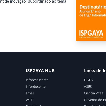
rint de inovação" subordinado ao tema
ISPGAYA HUB
Links de I
Inforestudante
DGES
Infordocente
A3ES
Email
Ciência Vitae
Wi-Fi
Governo de Po