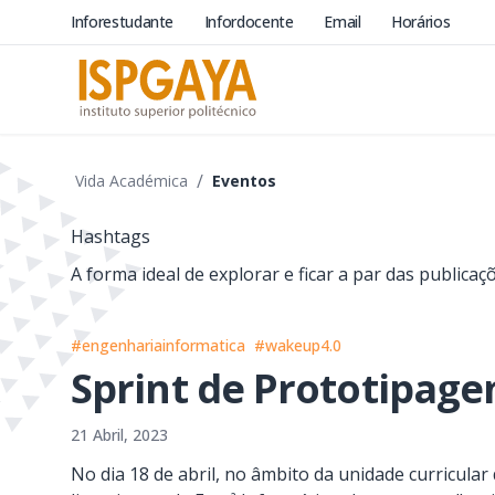
Inforestudante
Infordocente
Email
Horários
/
Vida Académica
Eventos
Hashtags
A forma ideal de explorar e ficar a par das publica
#engenhariainformatica
#wakeup4.0
Sprint de Prototipag
21 Abril, 2023
No dia 18 de abril, no âmbito da unidade curricular