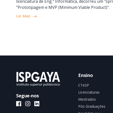
licenciatura de Eng.ª Informática, decorreu um "sp
"Prototipagem e MVP (Minimum Viable Product)".
Ler Mais
Ensino
CTeSP
Licenciaturas
Segue-nos
Mestrados
ISPGAYA Facebook
ISPGAYA Instagram
ISPGAYA LinkedIn
Pós-Graduações