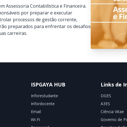
 Assessoria Contabilística e Financeira.
ponsáveis por preparar e executar
ntrolar processos de gestão corrente,
tarão preparados para enfrentar os desafios
as carreiras.
ISPGAYA HUB
Links de I
Inforestudante
DGES
Infordocente
A3ES
Email
Ciência Vitae
Wi-Fi
Governo de Po