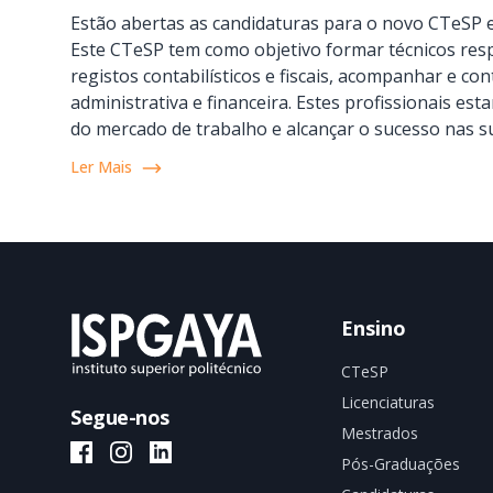
Estão abertas as candidaturas para o novo CTeSP em
Este CTeSP tem como objetivo formar técnicos res
registos contabilísticos e fiscais, acompanhar e co
administrativa e financeira. Estes profissionais es
do mercado de trabalho e alcançar o sucesso nas su
Ler Mais
Ensino
CTeSP
Licenciaturas
Segue-nos
Mestrados
ISPGAYA Facebook
ISPGAYA Instagram
ISPGAYA LinkedIn
Pós-Graduações