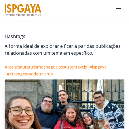
Abri
Hashtags
A forma ideal de explorar e ficar a par das publicações
relacionadas com um tema em específico.
#licenciaturaturismoenegociossustentaveis
#ispgaya
#ctespgestaodeturismo