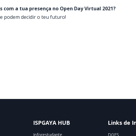
5
 com a tua presença no Open Day Virtual 2021?
 podem decidir o teu futuro!
ISPGAYA HUB
Links de I
Inforestudante
DGES