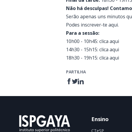
Final da tarde:
18h30 - 19h1
Não há desculpas! Contamos
Serão apenas uns minutos que
Podes inscrever-te
aqui
.
Para a sessão:
10h00 - 10h45: clica
aqui
14h30 - 15h15: clica
aqui
18h30 - 19h15: clica
aqui
PARTILHA
Ensino
CTeSP