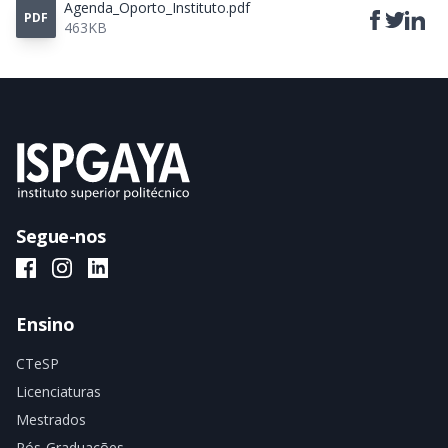
Agenda_Oporto_Instituto.pdf
PDF
463KB
Segue-nos
ISPGAYA Facebook
ISPGAYA Instagram
ISPGAYA LinkedIn
Ensino
CTeSP
Licenciaturas
Mestrados
Pós-Graduações